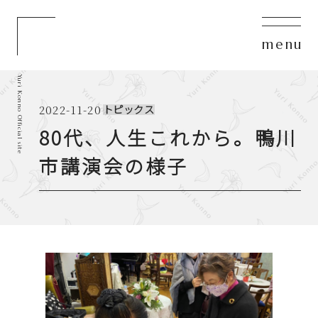
m
e
n
u
Yuri Konno Official site
TOP
2022-11-20
トピックス
80代、人生これから。鴨川
トップページ
市講演会の様子
Message
ごあいさつ
Profile
プロフィール