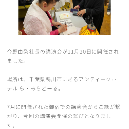
Topics & news
トピックス & ニュース
History
今野由梨社長の講演会が11月
20
日に開催され
これまでの歩み
ました。
場所は、千葉県鴨川市にあるアンティークホ
テル
ら・みらどーる。
7月に開催された御宿での講演会からご縁が繋
がり
、今回の講演会開催の運びとなりまし
た。